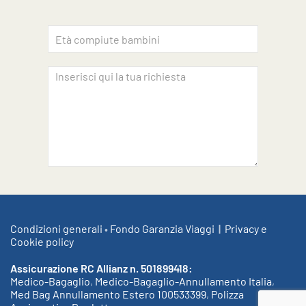
Accettazione privacy
INVIA
Condizioni generali
•
Fondo Garanzia Viaggi
|
Privacy e
Cookie policy
Assicurazione RC Allianz n. 501899418:
Medico-Bagaglio
,
Medico-Bagaglio-Annullamento Italia
,
Med Bag Annullamento Estero 100533399
,
Polizza